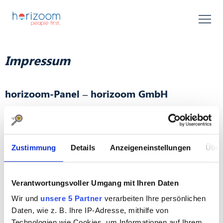
Impressum
horizoom-Panel – horizoom GmbH
Clayallee 288
14169 Berlin
E-Mail: support[at]horizoom-panel.de
Zustimmung
Details
Anzeigeneinstellungen
Über
Internet:
https://www.horizoom.de
Verantwortungsvoller Umgang mit Ihren Daten
Geschäftsführer: Jonathan Heinemann, Rahel Bonhommet,
Thomas Karstens
Wir und
unsere 5 Partner
verarbeiten Ihre persönlichen
Daten, wie z. B. Ihre IP-Adresse, mithilfe von
Technologien wie Cookies, um Informationen auf Ihrem