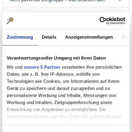
Teilnehmerzahl wurde bereits erreicht – was
bedeutet das?
Ich möchte öfter eingeladen werden, ist das
Zustimmung
Details
Anzeigeneinstellungen
Über
möglich?
Ich möchte weniger Einladungen per E-Mail erhalten,
Verantwortungsvoller Umgang mit Ihren Daten
was kann ich tun?
Wir und
unsere 5 Partner
verarbeiten Ihre persönlichen
Daten, wie z. B. Ihre IP-Adresse, mithilfe von
Ich habe bis zum Schluss vollständig teilgenommen,
Technologien wie Cookies, um Informationen auf Ihrem
aber keine Gutschrift erhalten. Weshalb?
Gerät zu speichern und darauf zuzugreifen und so
personalisierte Werbung und Inhalte, Messungen von
Warum bekomme ich keine Punkte für manche
Werbung und Inhalten, Zielgruppenforschung sowie
Umfragen?
Entwicklung von Angeboten zu ermöglichen. Sie
entscheiden darüber, wer Ihre Daten für welche Zwecke
Ausschluss aus Qualitätsgründen – warum keine
nutzt. Sie können Ihre Einwilligung jederzeit über die
Gutschrift?
Cookie-Erklärung oder durch Klicken auf das Privacy